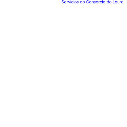
Servicios do Consorcio do Louro
Quienes somos
Oficinas
Administraciones
Consorciadas
Compromiso
social y
sostenibilidad
Consorcio en
Datos