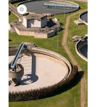
Servicios
Ver todo
Visita virtual
Abastecimiento
Saneamiento
Información
Quienes somos
Oficinas