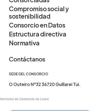
Compromiso social y
sostenibilidad
Solicitud visita Edar Guillarei
Consorcio en Datos
Estructura directiva
Solicitud de visitas EDAR GUILLAREI
Normativa
Contáctanos
SEDE DEL CONSORCIO
O Outeiro Nº32 36720 Guillarei Tui.
Servicios do Consorcio do Louro