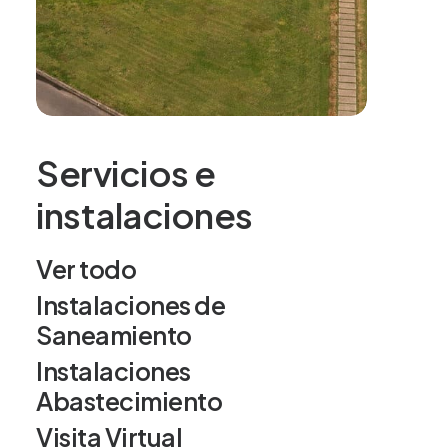
Administraciones Consorciadas
Compromiso y sostenibilidad
Faqs
Servicios e
instalaciones
Legal
Ver todo
Instalaciones de
Política de privacidad
Saneamiento
Aviso Legal
Instalaciones
Abastecimiento
Visita Virtual