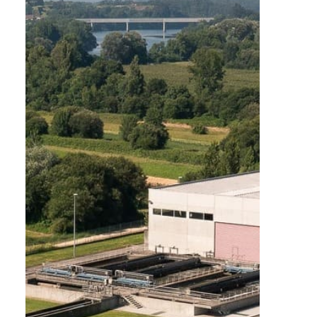
El Abastecimiento es la primera fase
del ciclo integral de uso del agua. El
Consorcio de Augas do Louro
abastece actualmente a los
Ayuntamientos de Mos, O Porriño,
Salceda de Caselas y Tui, que en
conjunto suman una población en el
entorno de 60.000 habitantes, con
presencia de una relevante
componente industrial. En esta fase