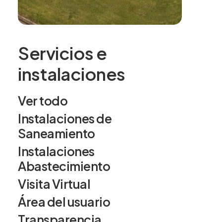
Ver nuestras oficinas
de atención al cliente
Servicios e
instalaciones
Contacta con nosotros
Ver todo
Instalaciones de
Saneamiento
Instalaciones
Abastecimiento
Servicios
Visita Virtual
Área del usuario
Ver todo
Transparencia