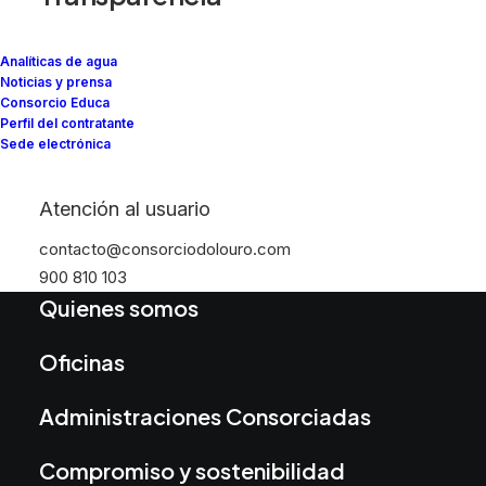
Visita virtual
Analíticas de agua
Abastecimiento
Noticias y prensa
Consorcio Educa
Perfil del contratante
Saneamiento
Sede electrónica
Atención al usuario
Información
contacto@consorciodolouro.com
900 810 103
Quienes somos
Oficinas
Administraciones Consorciadas
Compromiso y sostenibilidad